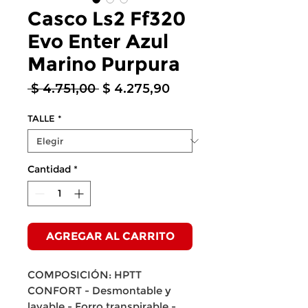
Casco Ls2 Ff320
Evo Enter Azul
Marino Purpura
Precio
Precio
 $ 4.751,00 
$ 4.275,90
de
oferta
TALLE
*
Cantidad
*
AGREGAR AL CARRITO
COMPOSICIÓN: HPTT
CONFORT - Desmontable y
lavable - Forro transpirable -