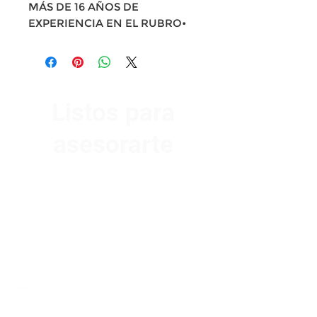
MÁS DE 16 AÑOS DE
EXPERIENCIA EN EL RUBRO•
Listos para
asesorarte
Av. Garzón 2017, Colón
Montevideo 12500
2321 0593
/
093 310 423
mundomotoo@hotmail.com
Lunes a Viernes de 08:00 a 19:00 hs.
Sábados de 08:00 a 15:00 hs