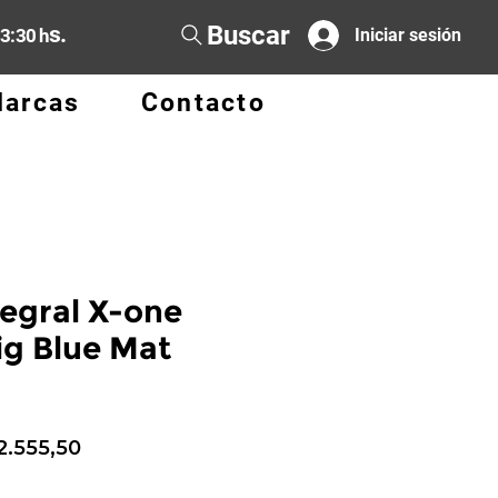
Buscar
s.
13:30 h
Iniciar sesión
arcas
Contacto
tegral X-one
ig Blue Mat
ecio
Precio
2.555,50
de
oferta