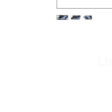
Li
Av. Garzón 2017, Colón
Montevideo 12500
2321 0593 / 093 310 423