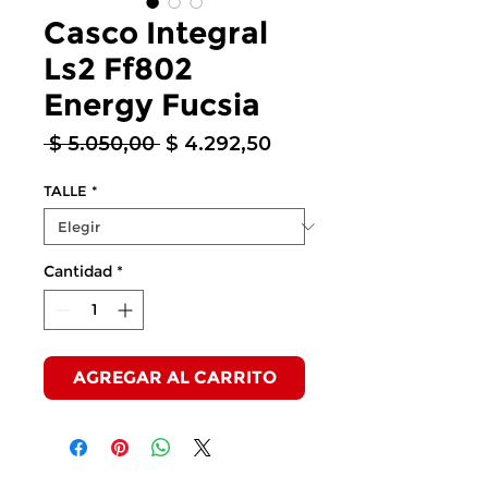
Casco Integral
Ls2 Ff802
Energy Fucsia
Precio
Precio
 $ 5.050,00 
$ 4.292,50
de
oferta
TALLE
*
Cantidad
*
AGREGAR AL CARRITO