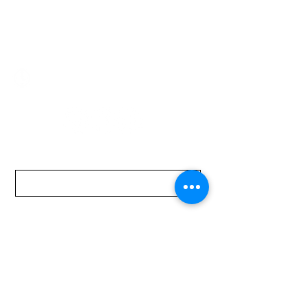
2321 0593
/
093 310 423
mundomotoo@hotmail.com
Lunes a Viernes de 08:00 a 19:00 hs.
Sábados de 08:00 a 15:00 hs
Nombre
Apellido
Email