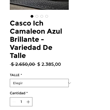
Casco Ich
Camaleon Azul
Brillante -
Variedad De
Talle
Precio
Precio
 $ 2.650,00 
$ 2.385,00
de
oferta
TALLE
*
Cantidad
*