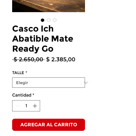
Casco Ich
Abatible Mate
Ready Go
Precio
Precio
 $ 2.650,00 
$ 2.385,00
de
oferta
TALLE
*
Cantidad
*
AGREGAR AL CARRITO