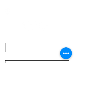
Lunes a Viernes de 08:00 a 19:00 hs.
Sábados de 08:00 a 15:00 hs
Nombre
Apellido
Email
Mensaje