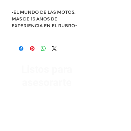
•EL MUNDO DE LAS MOTOS,
MÁS DE 16 AÑOS DE
EXPERIENCIA EN EL RUBRO•
Listos para
asesorarte
Av. Garzón 2017, Colón
Montevideo 12500
2321 0593
/
093 310 423
mundomotoo@hotmail.com