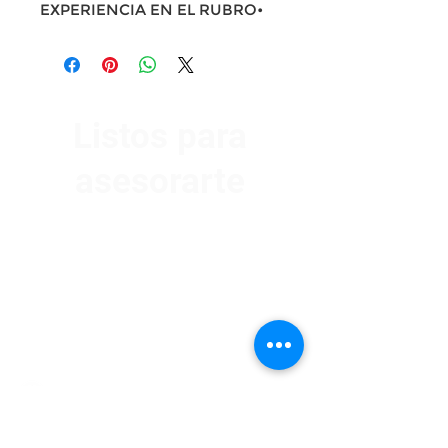
EXPERIENCIA EN EL RUBRO•
Listos para
asesorarte
Av. Garzón 2017, Colón
Montevideo 12500
2321 0593
/
093 310 423
mundomotoo@hotmail.com
Lunes a Viernes de 08:00 a 19:00 hs.
Sábados de 08:00 a 15:00 hs