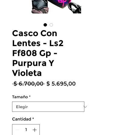
Casco Con
Lentes - Ls2
Ff808 Gp -
Purpura Y
Violeta
Precio
Precio
 $ 6.700,00 
$ 5.695,00
de
oferta
Tamaño
*
Cantidad
*