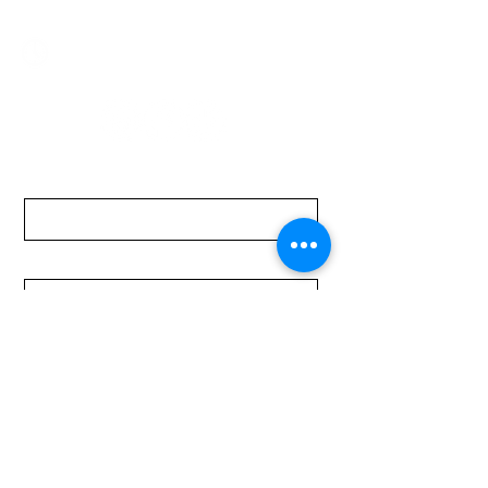
Lunes a Viernes de 08:00 a 19:00 hs.
Sábados de 08:00 a 15:00 hs
Nombre
Apellido
Email
Mensaje