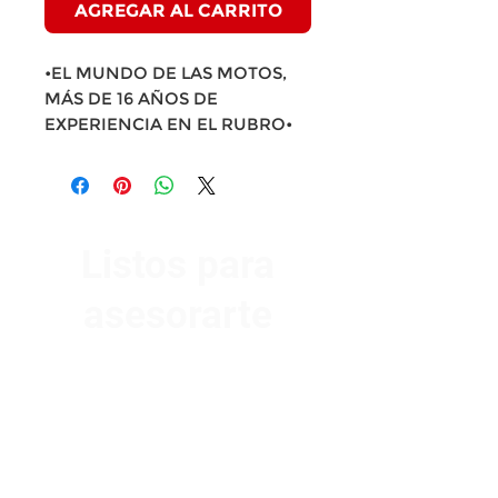
AGREGAR AL CARRITO
•EL MUNDO DE LAS MOTOS,
MÁS DE 16 AÑOS DE
EXPERIENCIA EN EL RUBRO•
Listos para
asesorarte
Av. Garzón 2017, Colón
Montevideo 12500
2321 0593
/
093 310 423
mundomotoo@hotmail.com