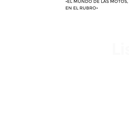
•EL MUNDO DE LAS MOTOS, 
EN EL RUBRO•
Li
Av. Garzón 2017, Colón
Montevideo 12500
2321 0593 / 093 310 423
mundomotoo@hotmail.com