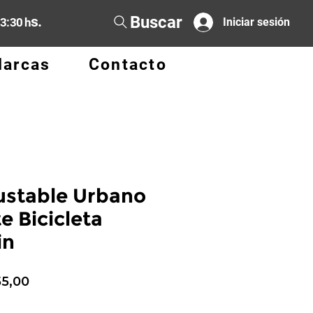
Buscar
s.
13:30 h
Iniciar sesión
arcas
Contacto
ustable Urbano
e Bicicleta
in
io
Precio
55,00
de
oferta