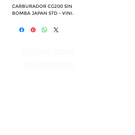
CARBURADOR CG200 SIN
BOMBA JAPAN STD - VINI.
Listos para
asesorarte
Av. Garzón 2017, Colón
Montevideo 12500
2321 0593
/
093 310 423
mundomotoo@hotmail.com
Lunes a Viernes de 08:00 a 19:00 hs.
Sábados de 08:00 a 15:00 hs