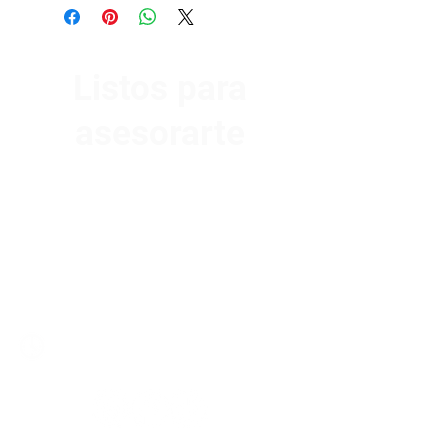
Listos para
asesorarte
Av. Garzón 2017, Colón
Montevideo 12500
2321 0593
/
093 310 423
mundomotoo@hotmail.com
Lunes a Viernes de 08:00 a 19:00 hs.
Sábados de 08:00 a 15:00 hs