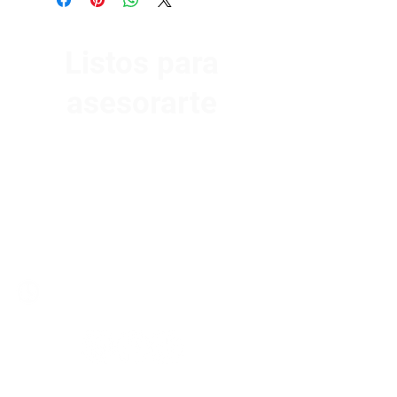
Listos para
asesorarte
Av. Garzón 2017, Colón
Montevideo 12500
2321 0593
/
093 310 423
mundomotoo@hotmail.com
Lunes a Viernes de 08:00 a 19:00 hs.
Sábados de 08:00 a 15:00 hs
Nombre