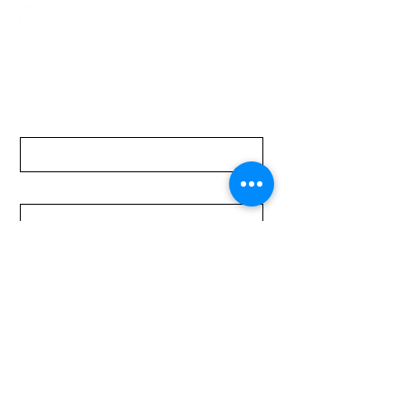
Lunes a Viernes de 08:00 a 19:00 hs.
Sábados de 08:00 a 15:00 hs
Nombre
Apellido
Email
Mensaje