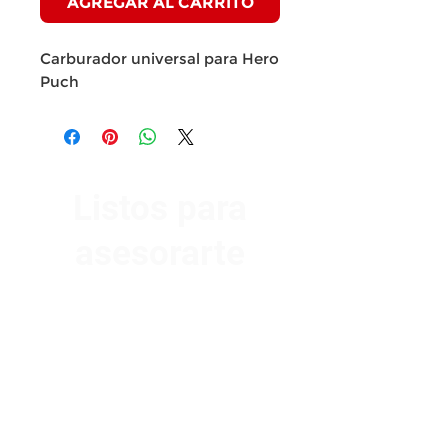
AGREGAR AL CARRITO
Carburador universal para Hero
Puch
Listos para
asesorarte
Av. Garzón 2017, Colón
Montevideo 12500
2321 0593
/
093 310 423
mundomotoo@hotmail.com