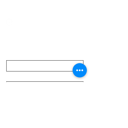
mundomotoo@hotmail.com
Lunes a Viernes de 08:00 a 19:00 hs.
Sábados de 08:00 a 15:00 hs
Nombre
Apellido
Email
Mensaje