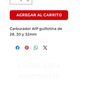
AGREGAR AL CARRITO
Carburador AIP guillotina de
28, 30 y 32mm
Listos para
asesorarte
Av. Garzón 2017, Colón
Montevideo 12500
2321 0593
/
093 310 423