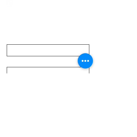
Lunes a Viernes de 08:00 a 19:00 hs.
Sábados de 08:00 a 15:00 hs
Nombre
Apellido
Email
Mensaje