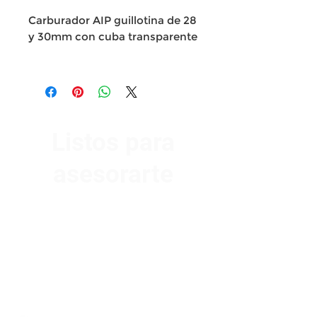
Carburador AIP guillotina de 28
y 30mm con cuba transparente
Listos para
asesorarte
Av. Garzón 2017, Colón
Montevideo 12500
2321 0593
/
093 310 423
mundomotoo@hotmail.com