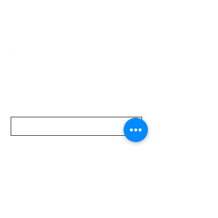
2321 0593
/
093 310 423
mundomotoo@hotmail.com
Lunes a Viernes de 08:00 a 19:00 hs.
Sábados de 08:00 a 15:00 hs
Nombre
Apellido
Email