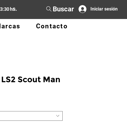
Buscar
s.
13:30 h
Iniciar sesión
arcas
Contacto
LS2 Scout Man
ecio