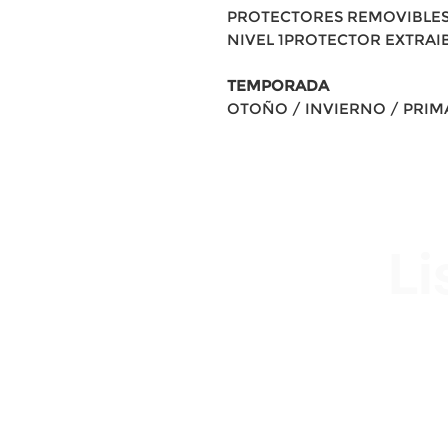
PROTECTORES REMOVIBLES
NIVEL 1PROTECTOR EXTRAIB
TEMPORADA
OTOÑO / INVIERNO / PRI
Li
Av. Garzón 2017, Colón
Montevideo 12500
2321 0593 / 093 310 423