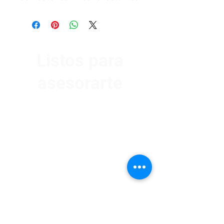
Listos para
asesorarte
Av. Garzón 2017, Colón
Montevideo 12500
2321 0593
/
093 310 423
mundomotoo@hotmail.com
Lunes a Viernes de 08:00 a 19:00 hs.
Sábados de 08:00 a 15:00 hs