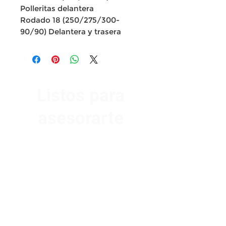
Polleritas delantera
Rodado 18 (250/275/300-
90/90) Delantera y trasera
Listos para
asesorarte
Av. Garzón 2017, Colón
Montevideo 12500
2321 0593
/
093 310 423
mundomotoo@hotmail.com
Lunes a Viernes de 08:00 a 19:00 hs.