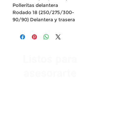
Polleritas delantera
Rodado 18 (250/275/300-
90/90) Delantera y trasera
Listos para
asesorarte
Av. Garzón 2017, Colón
Montevideo 12500
2321 0593
/
093 310 423
mundomotoo@hotmail.com
Lunes a Viernes de 08:00 a 19:00 hs.