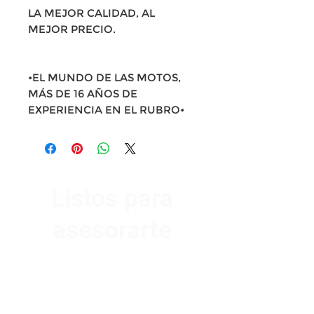
LA MEJOR CALIDAD, AL
MEJOR PRECIO.
•EL MUNDO DE LAS MOTOS,
MÁS DE 16 AÑOS DE
EXPERIENCIA EN EL RUBRO•
Listos para
asesorarte
Av. Garzón 2017, Colón
Montevideo 12500
2321 0593
/
093 310 423