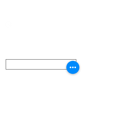
mundomotoo@hotmail.com
Lunes a Viernes de 08:00 a 19:00 hs.
Sábados de 08:00 a 15:00 hs
Nombre
Apellido
Email