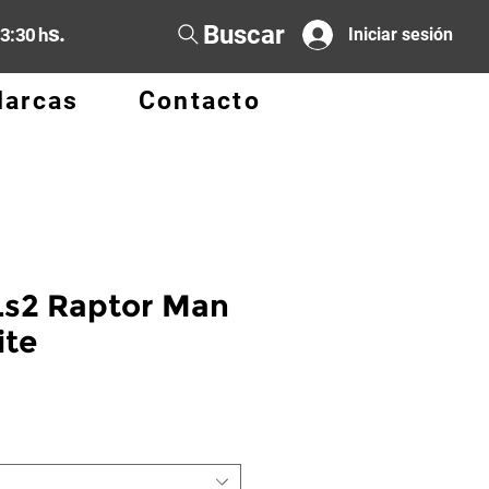
Buscar
s.
13:30 h
Iniciar sesión
arcas
Contacto
Ls2 Raptor Man
ite
cio