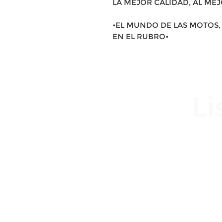
LA MEJOR CALIDAD, AL MEJ
•EL MUNDO DE LAS MOTOS, 
EN EL RUBRO•
Li
Av. Garzón 2017, Colón
Montevideo 12500
2321 0593 / 093 310 423