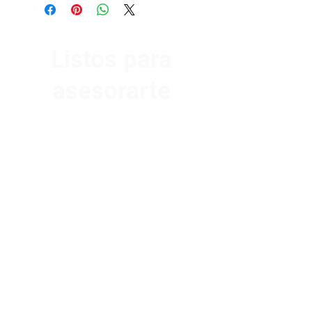
Listos para
asesorarte
Av. Garzón 2017, Colón
Montevideo 12500
2321 0593
/
093 310 423
mundomotoo@hotmail.com
Lunes a Viernes de 08:00 a 19:00 hs.
Sábados de 08:00 a 15:00 hs