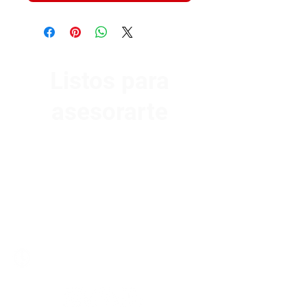
Listos para
asesorarte
Av. Garzón 2017, Colón
Montevideo 12500
2321 0593
/
093 310 423
mundomotoo@hotmail.com
Lunes a Viernes de 08:00 a 19:00 hs.
Sábados de 08:00 a 15:00 hs