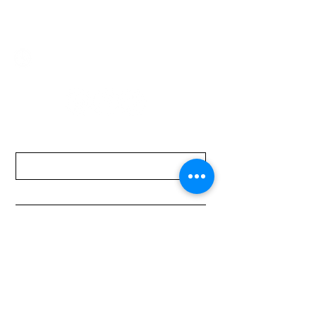
mundomotoo@hotmail.com
Lunes a Viernes de 08:00 a 19:00 hs.
Sábados de 08:00 a 15:00 hs
Nombre
Apellido
Email
Mensaje