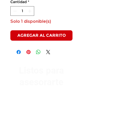
Cantidad
*
Solo 1 disponible(s)
AGREGAR AL CARRITO
Listos para
asesorarte
Av. Garzón 2017, Colón
Montevideo 12500
2321 0593
/
093 310 423