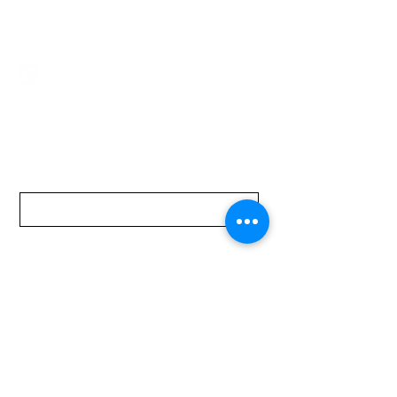
mundomotoo@hotmail.com
Lunes a Viernes de 08:00 a 19:00 hs.
Sábados de 08:00 a 15:00 hs
Nombre
Apellido
Email
Mensaje