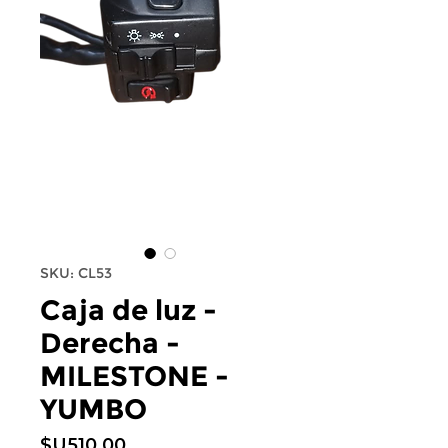
SKU: CL53
Caja de luz -
Derecha -
MILESTONE -
YUMBO
Price
$U510,00