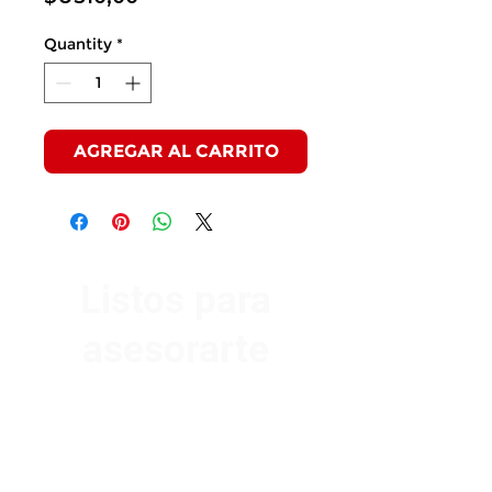
Quantity
*
AGREGAR AL CARRITO
Listos para
asesorarte
Av. Garzón 2017, Colón
Montevideo 12500
2321 0593
/
093 310 423