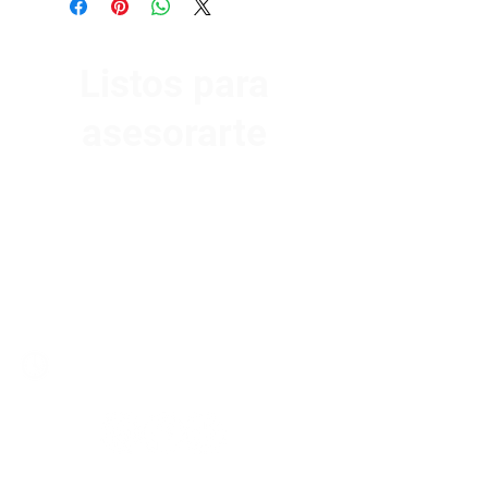
Listos para
asesorarte
Av. Garzón 2017, Colón
Montevideo 12500
2321 0593
/
093 310 423
mundomotoo@hotmail.com
Lunes a Viernes de 08:00 a 19:00 hs.
Sábados de 08:00 a 15:00 hs