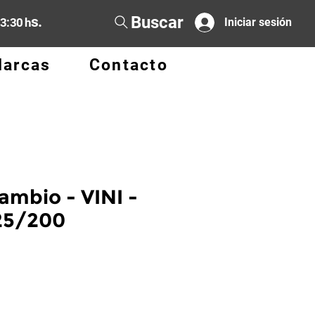
Buscar
s.
13:30 h
Iniciar sesión
arcas
Contacto
ambio - VINI -
25/200
cio