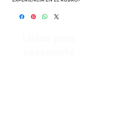
Listos para
asesorarte
Av. Garzón 2017, Colón
Montevideo 12500
2321 0593
/
093 310 423
mundomotoo@hotmail.com
Lunes a Viernes de 08:00 a 19:00 hs.
Sábados de 08:00 a 15:00 hs