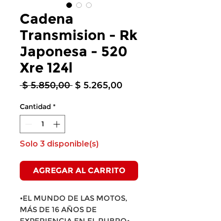
Cadena
Transmision - Rk
Japonesa - 520
Xre 124l
Precio
Precio
 $ 5.850,00 
$ 5.265,00
de
oferta
Cantidad
*
Solo 3 disponible(s)
AGREGAR AL CARRITO
•EL MUNDO DE LAS MOTOS,
MÁS DE 16 AÑOS DE
EXPERIENCIA EN EL RUBRO•