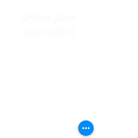
Listos para
asesorarte
Av. Garzón 2017, Colón
Montevideo 12500
2321 0593
/
093 310 423
mundomotoo@hotmail.com
Lunes a Viernes de 08:00 a 19:00 hs.
Sábados de 08:00 a 15:00 hs
Nombre