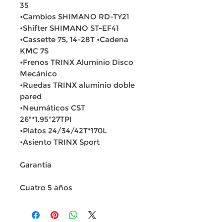
35
•Cambios SHIMANO RD-TY21
•Shifter SHIMANO ST-EF41
•Cassette 7S, 14-28T •Cadena
KMC 7S
•Frenos TRINX Aluminio Disco
Mecánico
•Ruedas TRINX aluminio doble
pared
•Neumáticos CST
26"*1.95"27TPI
•Platos 24/34/42T*170L
•Asiento TRINX Sport
Garantia
Cuatro 5 años