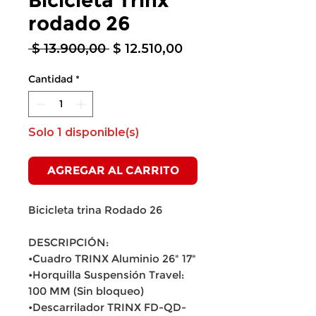
Bicicleta Trinx
rodado 26
Precio
Precio
 $ 13.900,00 
$ 12.510,00
de
oferta
Cantidad
*
Solo 1 disponible(s)
AGREGAR AL CARRITO
Bicicleta trina Rodado 26
DESCRIPCIÓN:
•Cuadro TRINX Aluminio 26" 17"
•Horquilla Suspensión Travel:
100 MM (Sin bloqueo)
•Descarrilador TRINX FD-QD-