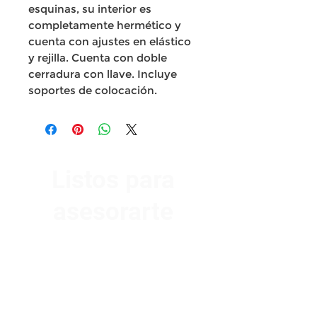
esquinas, su interior es
completamente hermético y
cuenta con ajustes en elástico
y rejilla. Cuenta con doble
cerradura con llave. Incluye
soportes de colocación.
Listos para
asesorarte
Av. Garzón 2017, Colón
Montevideo 12500
2321 0593
/
093 310 423