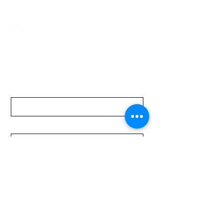
mundomotoo@hotmail.com
Lunes a Viernes de 08:00 a 19:00 hs.
Sábados de 08:00 a 15:00 hs
Nombre
Apellido
Email
Mensaje