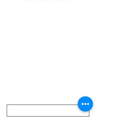
Av. Garzón 2017, Colón
Montevideo 12500
2321 0593
/
093 310 423
mundomotoo@hotmail.com
Lunes a Viernes de 08:00 a 19:00 hs.
Sábados de 08:00 a 15:00 hs
Nombre
Apellido