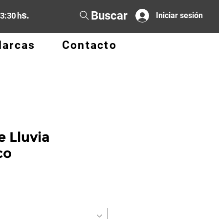
Buscar
s.
13:30 h
Iniciar sesión
arcas
Contacto
 Lluvia
co
o