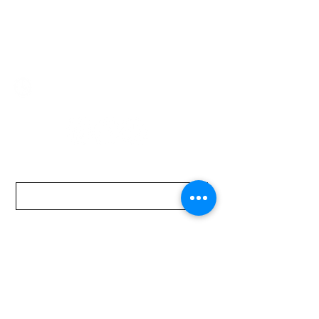
2321 0593
/
093 310 423
mundomotoo@hotmail.com
Lunes a Viernes de 08:00 a 19:00 hs.
Sábados de 08:00 a 15:00 hs
Nombre
Apellido
Email