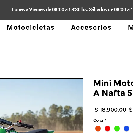
Lunes a Viernes de 08:00 a 18:30 hs. Sábados de 08:00 a 
Motocicletas
Accesorios
M
Mini Mot
A Nafta 
P
 $ 18.900,00 
$
Color
*