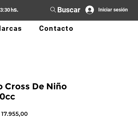
Buscar
s.
13:30 h
Iniciar sesión
arcas
Contacto
o Cross De Niño
50cc
recio
Precio
 17.955,00
de
oferta