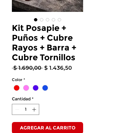
Kit Posapie +
Puños + Cubre
Rayos + Barra +
Cubre Tornillos
Precio
Precio
 $ 1.690,00 
$ 1.436,50
de
Color
*
oferta
Cantidad
*
AGREGAR AL CARRITO