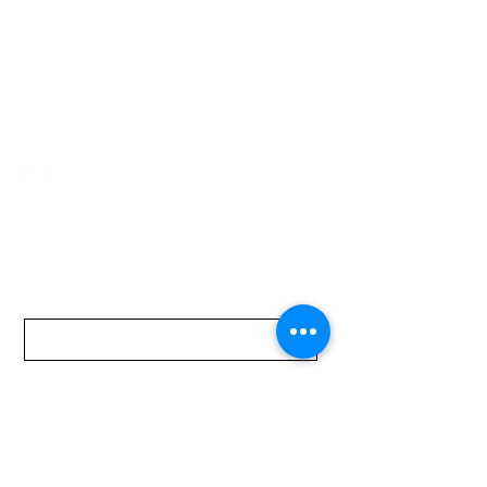
Montevideo 12500
2321 0593
/
093 310 423
mundomotoo@hotmail.com
Lunes a Viernes de 08:00 a 19:00 hs.
Sábados de 08:00 a 15:00 hs
Nombre
Apellido