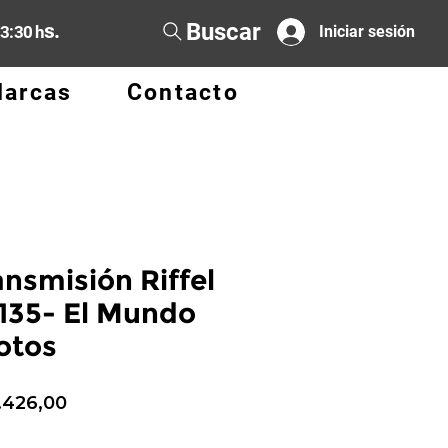
Buscar
s.
13:30 h
Iniciar sesión
arcas
Contacto
ansmisión Riffel
 135- El Mundo
otos
cio
Precio
1.426,00
de
oferta