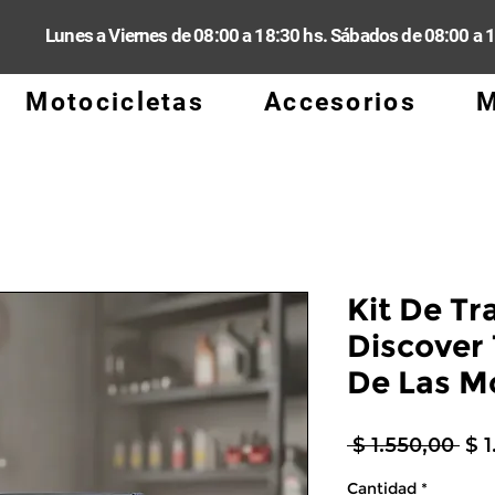
Lunes a Viernes de 08:00 a 18:30 hs. Sábados de 08:00 a 
Motocicletas
Accesorios
M
Kit De Tr
Discover
De Las M
Pre
 $ 1.550,00 
$ 
Cantidad
*