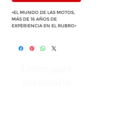
•EL MUNDO DE LAS MOTOS,
MÁS DE 16 AÑOS DE
EXPERIENCIA EN EL RUBRO•
Listos para
asesorarte
Av. Garzón 2017, Colón
Montevideo 12500
2321 0593
/
093 310 423
mundomotoo@hotmail.com