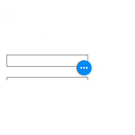
Lunes a Viernes de 08:00 a 19:00 hs.
Sábados de 08:00 a 15:00 hs
Nombre
Apellido
Email
Mensaje