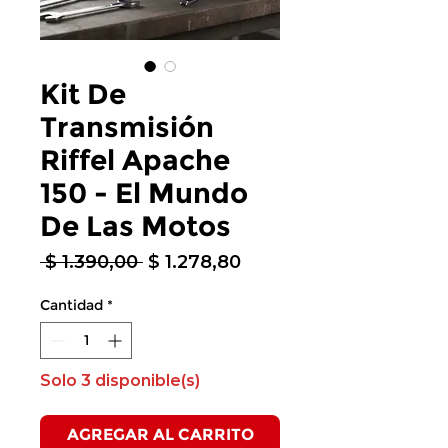
Kit De
Transmisión
Riffel Apache
150 - El Mundo
De Las Motos
Precio
Precio
 $ 1.390,00 
$ 1.278,80
de
oferta
Cantidad
*
Solo 3 disponible(s)
AGREGAR AL CARRITO