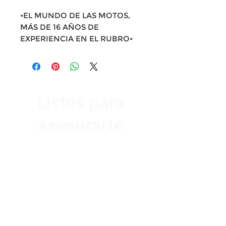
•EL MUNDO DE LAS MOTOS,
MÁS DE 16 AÑOS DE
EXPERIENCIA EN EL RUBRO•
Listos para
asesorarte
Av. Garzón 2017, Colón
Montevideo 12500
2321 0593
/
093 310 423
mundomotoo@hotmail.com