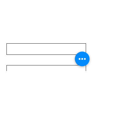
Lunes a Viernes de 08:00 a 19:00 hs.
Sábados de 08:00 a 15:00 hs
Nombre
Apellido
Email
Mensaje