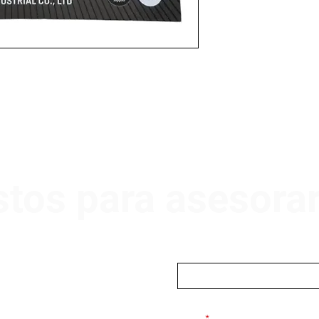
stos para asesora
Nombre
Email