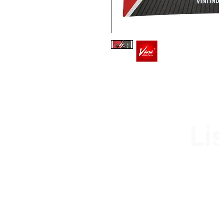
Li
Av. Garzón 2017, Colón
Montevideo 12500
2321 0593 / 093 310 423