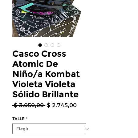
Casco Cross
Atomic De
Niño/a Kombat
Violeta Violeta
Sólido Brillante
Precio
Precio
 $ 3.050,00 
$ 2.745,00
de
oferta
TALLE
*