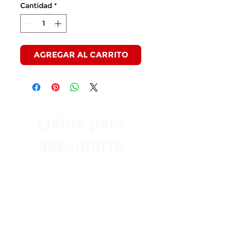
Cantidad
*
AGREGAR AL CARRITO
Listos para
asesorarte
Av. Garzón 2017, Colón
Montevideo 12500
2321 0593
/
093 310 423
mundomotoo@hotmail.com