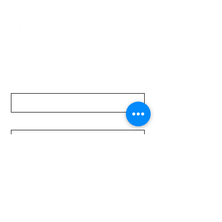
Lunes a Viernes de 08:00 a 19:00 hs.
Sábados de 08:00 a 15:00 hs
Nombre
Apellido
Email
Mensaje