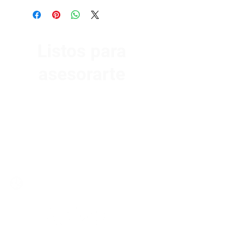
Listos para
asesorarte
Av. Garzón 2017, Colón
Montevideo 12500
2321 0593
/
093 310 423
mundomotoo@hotmail.com
Lunes a Viernes de 08:00 a 19:00 hs.
Sábados de 08:00 a 15:00 hs