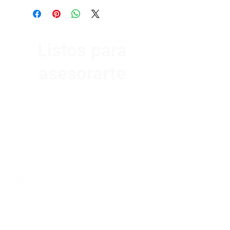
Listos para
asesorarte
Av. Garzón 2017, Colón
Montevideo 12500
2321 0593
/
093 310 423
mundomotoo@hotmail.com
Lunes a Viernes de 08:00 a 19:00 hs.
Sábados de 08:00 a 15:00 hs