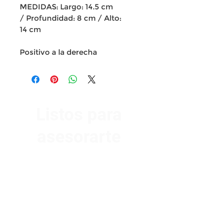
MEDIDAS: Largo: 14.5 cm
/ Profundidad: 8 cm / Alto:
14 cm
Positivo a la derecha
Listos para
asesorarte
Av. Garzón 2017, Colón
Montevideo 12500
2321 0593
/
093 310 423
mundomotoo@hotmail.com