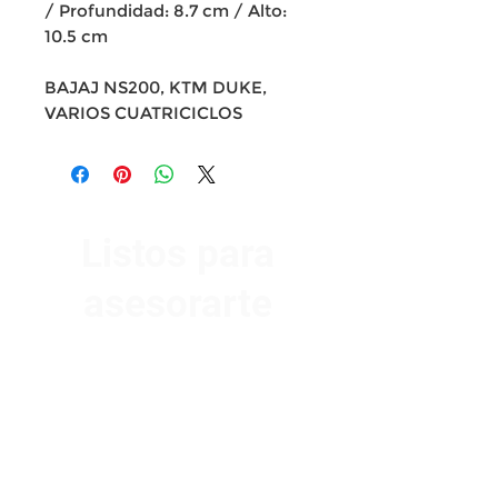
/ Profundidad: 8.7 cm / Alto:
10.5 cm
BAJAJ NS200, KTM DUKE,
VARIOS CUATRICICLOS
Listos para
asesorarte
Av. Garzón 2017, Colón
Montevideo 12500
2321 0593
/
093 310 423
mundomotoo@hotmail.com