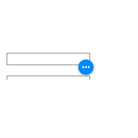
Lunes a Viernes de 08:00 a 19:00 hs.
Sábados de 08:00 a 15:00 hs
Nombre
Apellido
Email
Mensaje