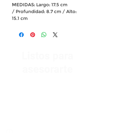
MEDIDAS: Largo: 17.5 cm
/ Profundidad: 8.7 cm / Alto:
15.1 cm
Listos para
asesorarte
Av. Garzón 2017, Colón
Montevideo 12500
2321 0593
/
093 310 423
mundomotoo@hotmail.com
Lunes a Viernes de 08:00 a 19:00 hs.