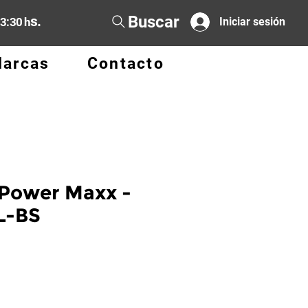
Buscar
s.
13:30 h
Iniciar sesión
arcas
Contacto
 Power Maxx -
L-BS
io