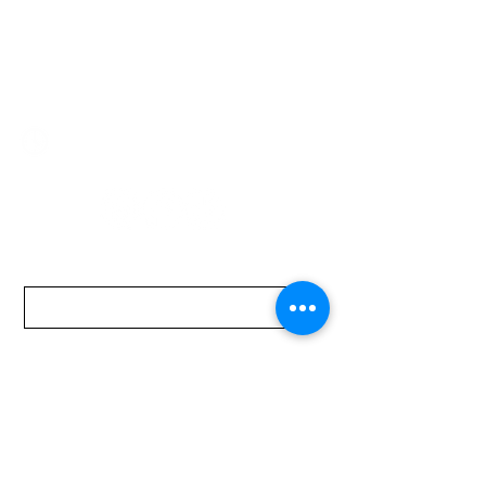
2321 0593
/
093 310 423
mundomotoo@hotmail.com
Lunes a Viernes de 08:00 a 19:00 hs.
Sábados de 08:00 a 15:00 hs
Nombre
Apellido
Email