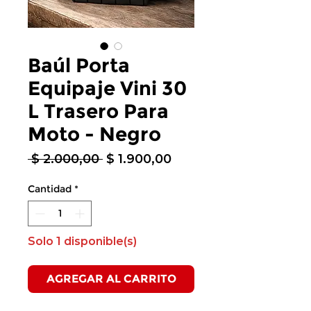
Baúl Porta
Equipaje Vini 30
L Trasero Para
Moto - Negro
Precio
Precio
 $ 2.000,00 
$ 1.900,00
de
oferta
Cantidad
*
Solo 1 disponible(s)
AGREGAR AL CARRITO