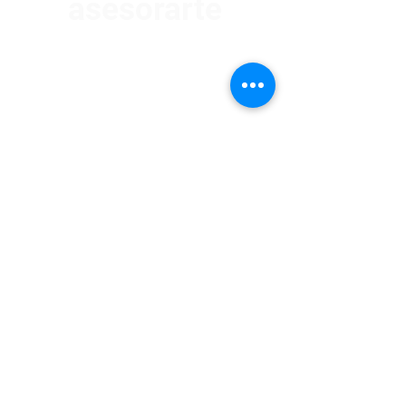
asesorarte
Av. Garzón 2017, Colón
Montevideo 12500
2321 0593
/
093 310 423
mundomotoo@hotmail.com
Lunes a Viernes de 08:00 a 19:00 hs.
Sábados de 08:00 a 15:00 hs
Nombre
Apellido