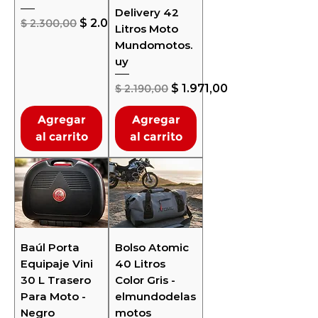
Delivery 42
Precio
Precio de oferta
$ 2.300,00
$ 2.070,00
Litros Moto
Mundomotos.
uy
Precio
Precio de oferta
$ 2.190,00
$ 1.971,00
Agregar
Agregar
al carrito
al carrito
Baúl Porta
Bolso Atomic
Equipaje Vini
40 Litros
30 L Trasero
Color Gris -
Para Moto -
elmundodelas
Negro
motos