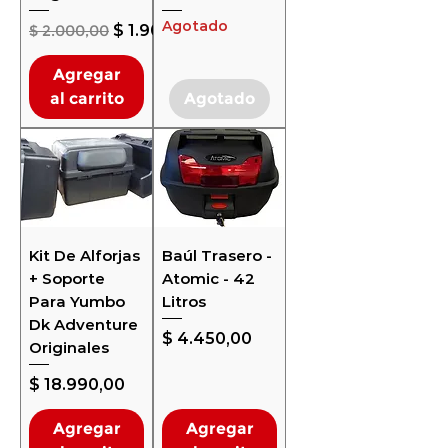
Agotado
Precio
Precio de oferta
$ 2.000,00
$ 1.900,00
Agregar
al carrito
Agotado
Kit De Alforjas
Baúl Trasero -
+ Soporte
Atomic - 42
Para Yumbo
Litros
Dk Adventure
Precio
$ 4.450,00
Originales
Precio
$ 18.990,00
Agregar
Agregar