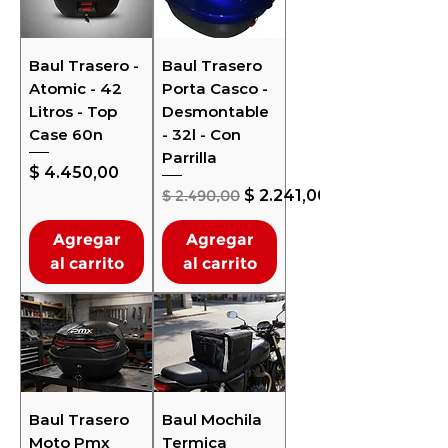
Baul Trasero -
Baul Trasero
Atomic - 42
Porta Casco -
Litros - Top
Desmontable
Case 60n
- 32l - Con
Parrilla
Precio
$ 4.450,00
Precio
Precio de oferta
$ 2.490,00
$ 2.241,00
Agregar
Agregar
al carrito
al carrito
Baul Trasero
Baul Mochila
Moto Pmx
Termica